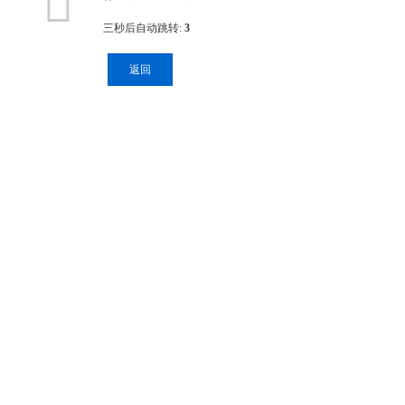

三秒后自动跳转:
3
返回