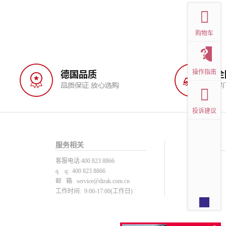
购物车
操作指南
投诉建议
服务相关
帮助中心
客服电话:400 823 8866
投诉建议
q q: 400 823 8866
用户注册
邮 箱:
service@dirak.com.cn
产品选型
工作时间: 9:00-17:00(工作日)
下单支付
注册须知