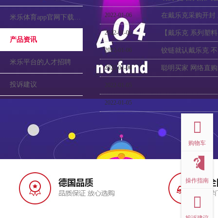
2022-01-06
在戴乐克采购开封
米乐体育app官网下载的公告
2022-01-06
【戴乐克 系列塑
产品资讯
2022-01-06
铰链就认戴乐克 
米乐平台的人才招聘
2022-01-06
聪明买家 网络直购
投诉建议
2022-01-05
2022-01-05
top
购物车
操作指南