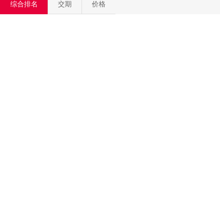
综合排名
交期
价格