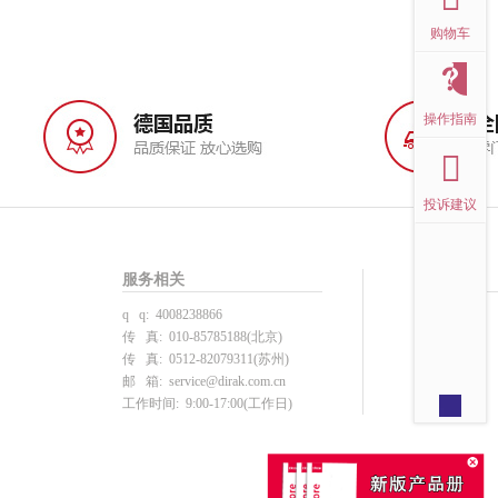
购物车
操作指南
投诉建议
服务相关
帮助中心
q q: 4008238866
投诉建议
传 真: 010-85785188(北京)
用户注册
传 真: 0512-82079311(苏州)
产品选型
邮 箱:
service@dirak.com.cn
下单支付
工作时间: 9:00-17:00(工作日)
注册须知