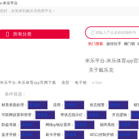
e-米乐平台
您好，欢迎来到戴乐克电商平台！
请输入产品名称或物料号
所有分类
热门搜索:
旋转拉手
侧门锁
米乐平台-米乐体育app
关于戴乐克
米乐平台-米乐体育app官网下载
>
选型
>
电子锁
>
e-line
条件筛选：
材质表面处理：
请选择
适用：
请选择
状态报警：
请选择
锁
可联网设置和管理：
请选择
带状态指示灯：
请选择
开启逻辑：
请
防盗等级：
请选择
网络ip地址需求：
请选择
锁闭系统：
请选择
蓝牙开锁：
请选择
刷卡开锁：
请选择
485口控制开锁：
请选择