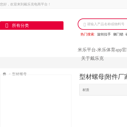
您好，欢迎来到戴乐克电商平台！
请输入产品名称或物料号
所有分类
热门搜索:
旋转拉手
侧门锁
米乐平台-米乐体育app
关于戴乐克
件
>
型材螺母
型材螺母|附件厂家
材质