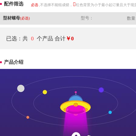
配件筛选
必选
,不选择不能组成锁，
红色背景为小于最小起订量且大于现
型材螺母
型号：
(必选)
数量
已选：共
0
个产品
合计
￥0
产品介绍