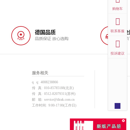
购物车
联系客服
投诉建议
服务相关
帮助中心
q q: 4008238866
投诉建议
传 真: 010-85785188(北京)
用户注册
传 真: 0512-82079311(苏州)
产品选型
邮 箱:
service@dirak.com.cn
下单支付
工作时间: 9:00-17:00(工作日)
注册须知