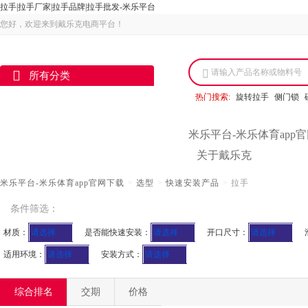
拉手|拉手厂家|拉手品牌|拉手批发-米乐平台
您好，欢迎来到戴乐克电商平台！
请输入产品名称或物料号
所有分类
热门搜索:
旋转拉手
侧门锁
米乐平台-米乐体育app
关于戴乐克
米乐平台-米乐体育app官网下载
>
选型
>
快速安装产品
>
拉手
条件筛选：
材质：
请选择
是否能快速安装：
请选择
开口尺寸：
请选择
适用环境：
请选择
安装方式：
请选择
综合排名
交期
价格