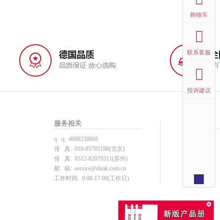
购物车
联系客服
投诉建议
服务相关
帮助中心
q q: 4008238866
投诉建议
传 真: 010-85785188(北京)
用户注册
传 真: 0512-82079311(苏州)
产品选型
邮 箱:
service@dirak.com.cn
下单支付
工作时间: 9:00-17:00(工作日)
注册须知