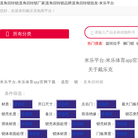
直角回转锁|直角回转锁厂家|直角回转锁品牌|直角回转锁批发-米乐平台
您好，欢迎来到戴乐克电商平台！
请输入产品名称或物料号
所有分类
热门搜索:
旋转拉手
侧门锁
米乐平台-米乐体育app
关于戴乐克
米乐平台-米乐体育app官网下载
>
选型
>
锁
>
直角回转锁
条件筛选：
材质：
请选择
开口尺寸：
请选择
左右门：
请选择
最大门板
锁壳长度：
请选择
备注：
请选择
双倍绝缘：
请选择
锁芯类
滑块材质：
请选择
锁壳表面处理：
请选择
锁壳材质：
请选择
锁体表面处理：
请选择
锁体材质：
请选择
门板厚度：
请选择