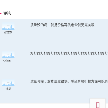
评论
质量没的说，就是价格再优惠些就更完美啦
张雪妍
好好好好好好好好好好好好好好好好好好好好好好好
yuchanghua
质量可靠，发货速度很快。希望价格折扣方面可以再
沈捷
top