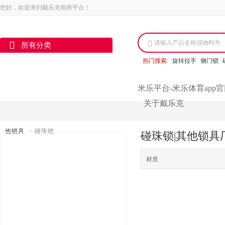
您好，欢迎来到戴乐克电商平台！
请输入产品名称或物料号
所有分类
热门搜索:
旋转拉手
侧门锁
米乐平台-米乐体育app
关于戴乐克
他锁具
>
碰珠锁
碰珠锁|其他锁具
材质