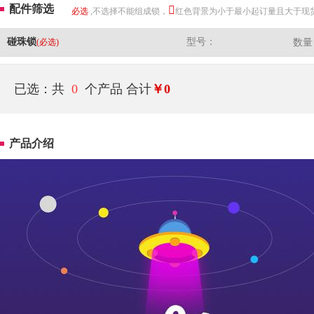
配件筛选
必选
,不选择不能组成锁，
红色背景为小于最小起订量且大于现
碰珠锁
型号：
(必选)
数量
已选：共
0
个产品
合计
￥0
产品介绍