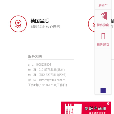
购物车
操作指南
投诉建议
服务相关
帮助中心
q q: 4008238866
投诉建议
传 真: 010-85785188(北京)
用户注册
传 真: 0512-82079311(苏州)
产品选型
邮 箱:
service@dirak.com.cn
下单支付
工作时间: 9:00-17:00(工作日)
注册须知