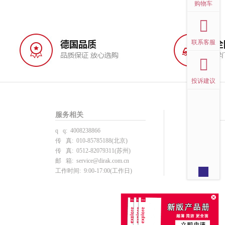
购物车
联系客服
投诉建议
服务相关
帮助中心
q q: 4008238866
投诉建议
传 真: 010-85785188(北京)
用户注册
传 真: 0512-82079311(苏州)
产品选型
邮 箱:
service@dirak.com.cn
下单支付
工作时间: 9:00-17:00(工作日)
注册须知