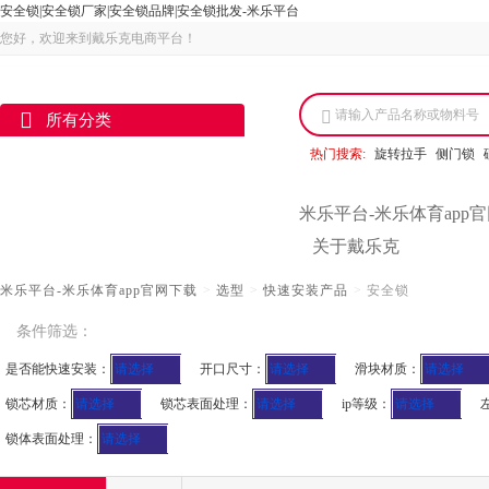
安全锁|安全锁厂家|安全锁品牌|安全锁批发-米乐平台
您好，欢迎来到戴乐克电商平台！
请输入产品名称或物料号
所有分类
热门搜索:
旋转拉手
侧门锁
米乐平台-米乐体育app
关于戴乐克
米乐平台-米乐体育app官网下载
>
选型
>
快速安装产品
>
安全锁
条件筛选：
是否能快速安装：
请选择
开口尺寸：
请选择
滑块材质：
请选择
锁芯材质：
请选择
锁芯表面处理：
请选择
ip等级：
请选择
锁体表面处理：
请选择