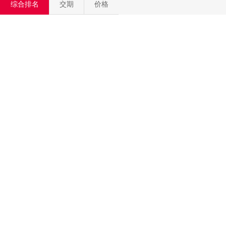
综合排名
交期
价格