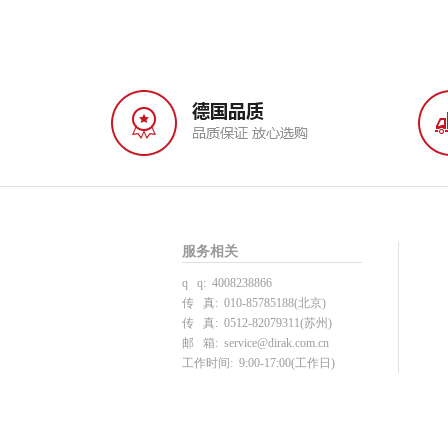
服务相关
q q: 4008238866
传 真: 010-85785188(北京)
传 真: 0512-82079311(苏州)
邮 箱:
service@dirak.com.cn
工作时间: 9:00-17:00(工作日)