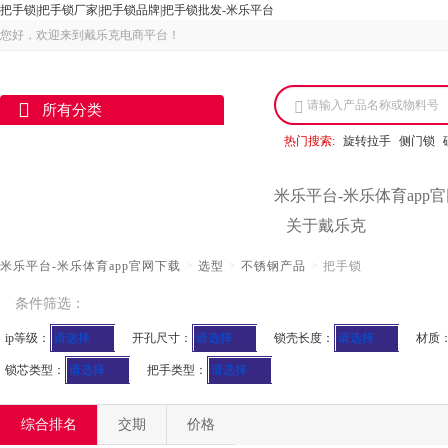
把手锁|把手锁厂家|把手锁品牌|把手锁批发-米乐平台
您好，欢迎来到戴乐克电商平台！
请输入产品名称或物料号
所有分类
热门搜索:
旋转拉手
侧门锁
米乐平台-米乐体育app
关于戴乐克
米乐平台-米乐体育app官网下载
>
选型
>
不锈钢产品
>
把手锁
条件筛选：
ip等级：
请选择
开孔尺寸：
请选择
锁壳长度：
请选择
材质
锁芯类型：
请选择
把手类型：
请选择
综合排名
交期
价格