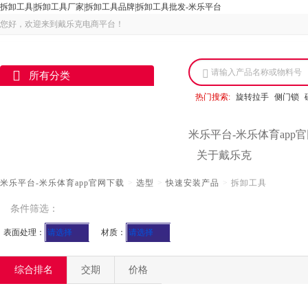
拆卸工具|拆卸工具厂家|拆卸工具品牌|拆卸工具批发-米乐平台
您好，欢迎来到戴乐克电商平台！
请输入产品名称或物料号
所有分类
热门搜索:
旋转拉手
侧门锁
米乐平台-米乐体育app
关于戴乐克
米乐平台-米乐体育app官网下载
>
选型
>
快速安装产品
>
拆卸工具
条件筛选：
表面处理：
请选择
材质：
请选择
综合排名
交期
价格