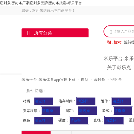
密封条|密封条厂家|密封条品牌|密封条批发-米乐平台
您好，欢迎来到戴乐克电商平台！
请输入产品
所有分类
热门搜索:
旋转
米乐平台-米乐
关于戴乐克
米乐平台-米乐体育app官网下载
>
选型
>
密封条
>
密封条
条件筛选：
材质：
请选择
储存时间：
请选择
附件：
请选择
夹紧板厚：
请选择
间距a：
请选择
款式：
请选择
颜色：
请选择
硬度：
请选择
直径：
请选择
重