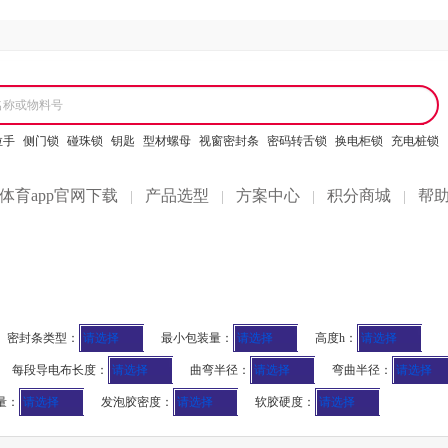
名称或物料号
拉手
侧门锁
碰珠锁
钥匙
型材螺母
视窗密封条
密码转舌锁
换电柜锁
充电桩锁
体育app官网下载
产品选型
方案中心
积分商城
帮
|
|
|
|
密封条类型：
请选择
最小包装量：
请选择
高度h：
请选择
每段导电布长度：
请选择
曲弯半径：
请选择
弯曲半径：
请选择
量：
请选择
发泡胶密度：
请选择
软胶硬度：
请选择