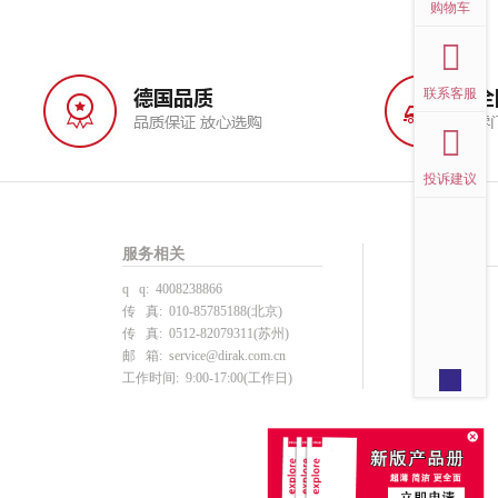
购物车
联系客服
投诉建议
服务相关
帮助中心
q q: 4008238866
投诉建议
传 真: 010-85785188(北京)
用户注册
传 真: 0512-82079311(苏州)
产品选型
邮 箱:
service@dirak.com.cn
下单支付
工作时间: 9:00-17:00(工作日)
注册须知