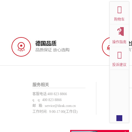
购物车
操作指南
投诉建议
服务相关
帮助中心
客服电话:400 823 8866
投诉建议
q q: 400 823 8866
用户注册
邮 箱:
service@dirak.com.cn
产品选型
工作时间: 9:00-17:00(工作日)
下单支付
注册须知