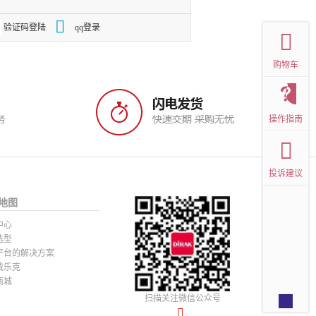
top
验证码登陆
qq登录
购物车
操作指南
投诉建议
地图
中心
选型
平台的解决方案
戴乐克
商城
扫描关注微信公众号