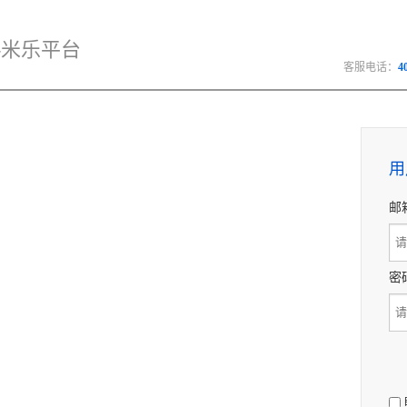
-米乐平台
客服电话：
4
用
邮箱
密