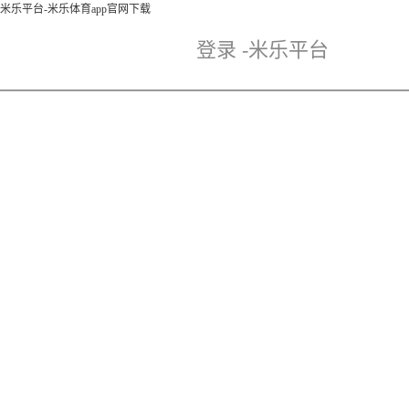
米乐平台-米乐体育app官网下载
登录 -米乐平台
top