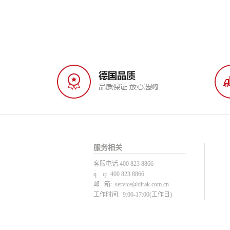
服务相关
客服电话:400 823 8866
q q: 400 823 8866
邮 箱:
service@dirak.com.cn
工作时间: 9:00-17:00(工作日)