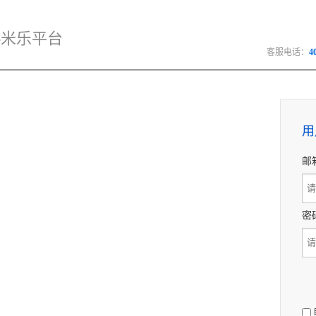
-米乐平台
客服电话：
4
用
邮箱
密