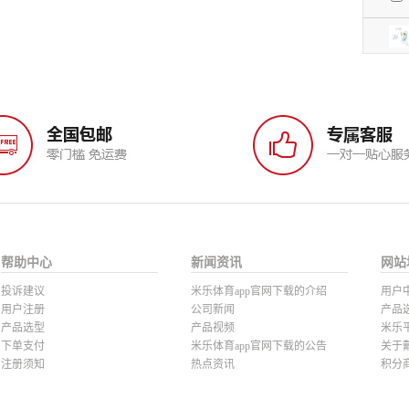
帮助中心
新闻资讯
网站
投诉建议
米乐体育app官网下载的介绍
用户
用户注册
公司新闻
产品
产品选型
产品视频
米乐
下单支付
米乐体育app官网下载的公告
关于
注册须知
热点资讯
积分