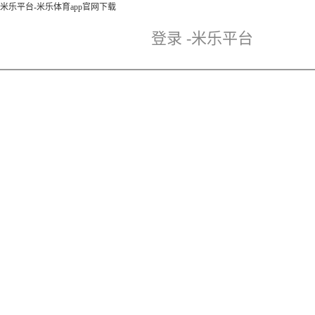
米乐平台-米乐体育app官网下载
登录 -米乐平台
top