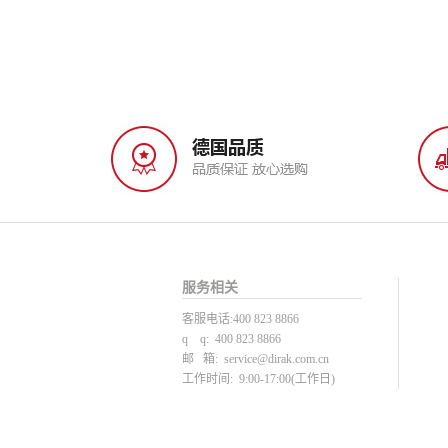
服务相关
客服电话:400 823 8866
q q: 400 823 8866
邮 箱:
service@dirak.com.cn
工作时间: 9:00-17:00(工作日)