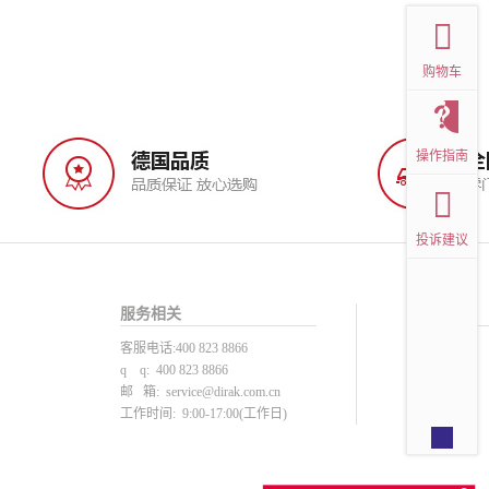
购物车
操作指南
投诉建议
服务相关
帮助中心
客服电话:400 823 8866
投诉建议
q q: 400 823 8866
用户注册
邮 箱:
service@dirak.com.cn
产品选型
工作时间: 9:00-17:00(工作日)
下单支付
注册须知