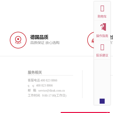
购物车
操作指南
投诉建议
服务相关
帮助中心
客服电话:400 823 8866
投诉建议
q q: 400 823 8866
用户注册
邮 箱:
service@dirak.com.cn
产品选型
工作时间: 9:00-17:00(工作日)
下单支付
注册须知