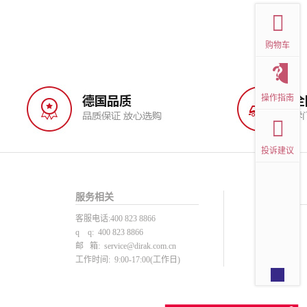
购物车
操作指南
投诉建议
服务相关
帮助中心
客服电话:400 823 8866
投诉建议
q q: 400 823 8866
用户注册
邮 箱:
service@dirak.com.cn
产品选型
工作时间: 9:00-17:00(工作日)
下单支付
注册须知