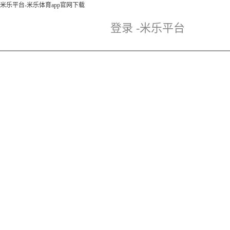
米乐平台-米乐体育app官网下载
登录 -米乐平台
top