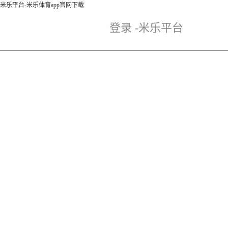
米乐平台-米乐体育app官网下载
登录 -米乐平台
top