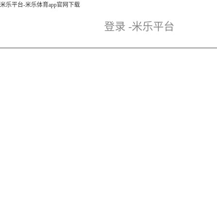
米乐平台-米乐体育app官网下载
登录 -米乐平台
top