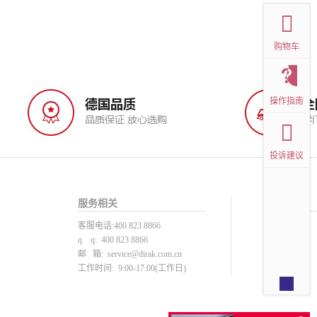
购物车
操作指南
投诉建议
服务相关
帮助中心
客服电话:400 823 8866
投诉建议
q q: 400 823 8866
用户注册
邮 箱:
service@dirak.com.cn
产品选型
工作时间: 9:00-17:00(工作日)
下单支付
注册须知