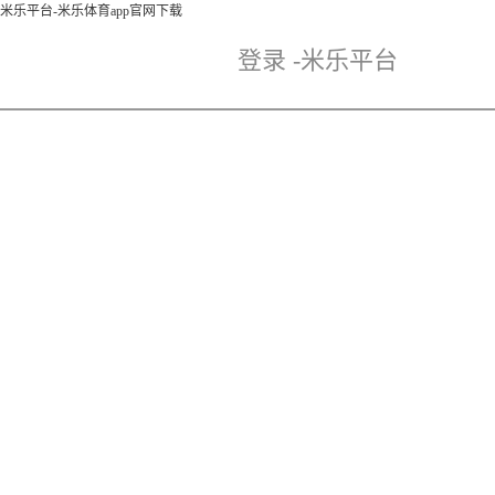
米乐平台-米乐体育app官网下载
登录 -米乐平台
top