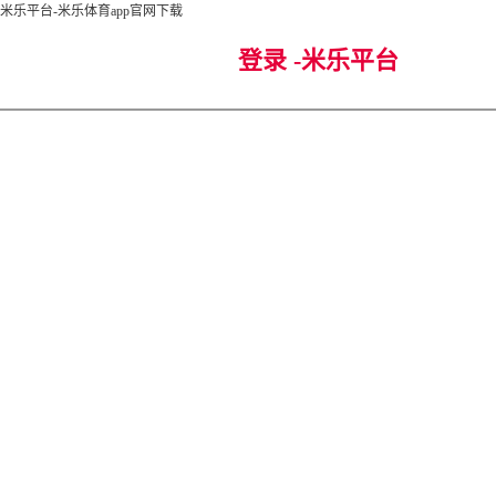
米乐平台-米乐体育app官网下载
登录 -米乐平台
top