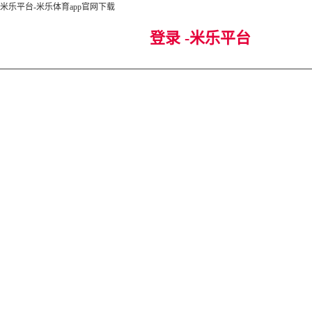
米乐平台-米乐体育app官网下载
登录 -米乐平台