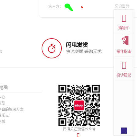
top
忘记密码
第三方：
购物车
操作指南
投诉建议
地图
中心
选型
平台的解决方案
戴乐克
商城
扫描关注微信公众号