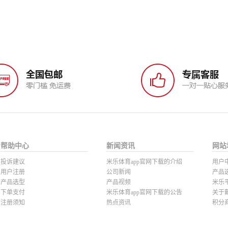
帮助中心
新闻资讯
网站
投诉建议
米乐体育app官网下载的介绍
用户
用户注册
公司新闻
产品
产品选型
产品视频
米乐
下单支付
米乐体育app官网下载的公告
关于
注册须知
热点资讯
积分