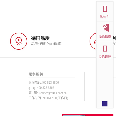
购物车
操作指南
投诉建议
服务相关
帮助中心
客服电话:400 823 8866
投诉建议
q q: 400 823 8866
用户注册
邮 箱:
service@dirak.com.cn
产品选型
工作时间: 9:00-17:00(工作日)
下单支付
注册须知