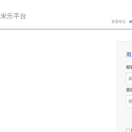
-米乐平台
客服电话：
4
用
邮箱
密