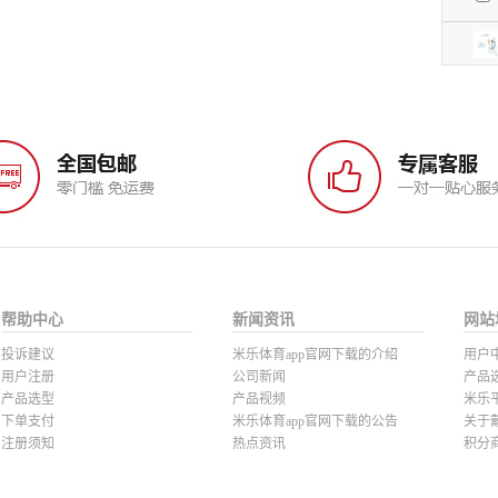
帮助中心
新闻资讯
网站
投诉建议
米乐体育app官网下载的介绍
用户
用户注册
公司新闻
产品
产品选型
产品视频
米乐
下单支付
米乐体育app官网下载的公告
关于
注册须知
热点资讯
积分