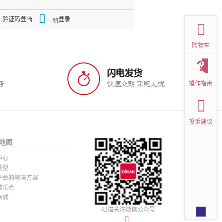
top
验证码登陆
qq登录
购物车
操作指南
投诉建议
地图
中心
选型
平台的解决方案
戴乐克
商城
扫描关注微信公众号