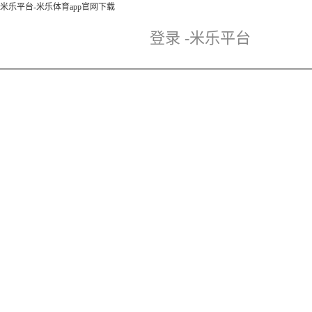
米乐平台-米乐体育app官网下载
登录 -米乐平台
top