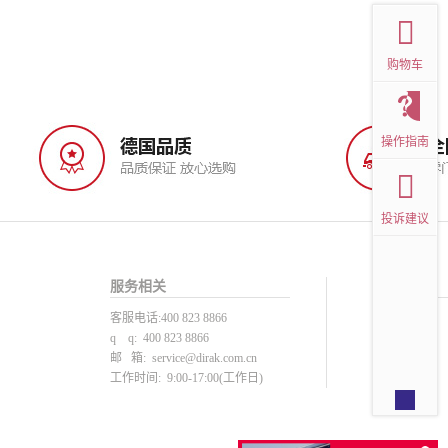
购物车
操作指南
投诉建议
服务相关
帮助中心
客服电话:400 823 8866
投诉建议
q q: 400 823 8866
用户注册
邮 箱:
service@dirak.com.cn
产品选型
工作时间: 9:00-17:00(工作日)
下单支付
注册须知