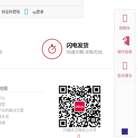
top
验证码登陆
qq登录
购物车
操作指南
投诉建议
地图
中心
选型
平台的解决方案
戴乐克
商城
扫描关注微信公众号