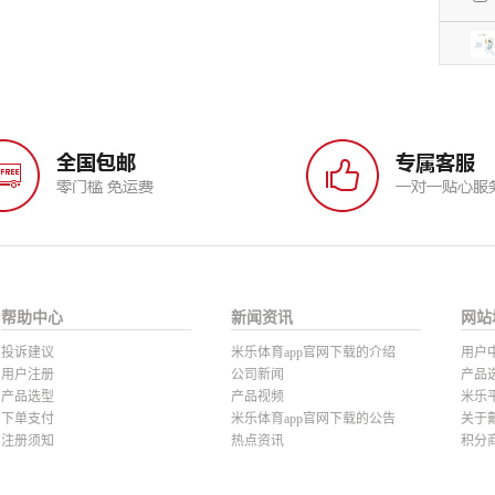
帮助中心
新闻资讯
网站
投诉建议
米乐体育app官网下载的介绍
用户
用户注册
公司新闻
产品
产品选型
产品视频
米乐
下单支付
米乐体育app官网下载的公告
关于
注册须知
热点资讯
积分