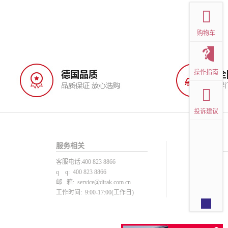
购物车
操作指南
投诉建议
服务相关
帮助中心
客服电话:400 823 8866
投诉建议
q q: 400 823 8866
用户注册
邮 箱:
service@dirak.com.cn
产品选型
工作时间: 9:00-17:00(工作日)
下单支付
注册须知