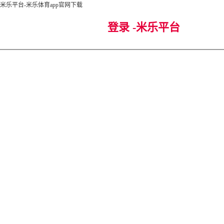
米乐平台-米乐体育app官网下载
登录 -米乐平台
top