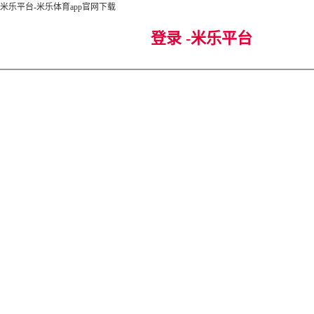
米乐平台-米乐体育app官网下载
登录 -米乐平台
top