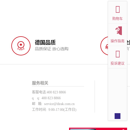
购物车
操作指南
投诉建议
服务相关
帮助中心
客服电话:400 823 8866
投诉建议
q q: 400 823 8866
用户注册
邮 箱:
service@dirak.com.cn
产品选型
工作时间: 9:00-17:00(工作日)
下单支付
注册须知