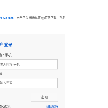
00 823 8866
米乐平台-米乐体育app官网下载
帮助
户登录
 / 手机
码
注 册
自动登录
找回密码