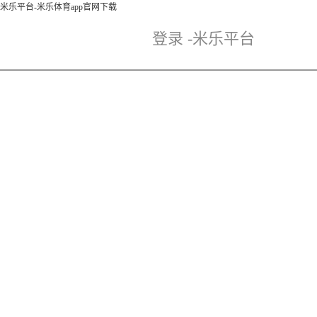
米乐平台-米乐体育app官网下载
登录 -米乐平台
top