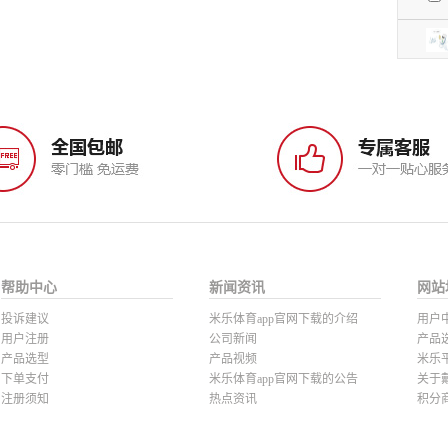
帮助中心
新闻资讯
网站
投诉建议
米乐体育app官网下载的介绍
用户
用户注册
公司新闻
产品
产品选型
产品视频
米乐
下单支付
米乐体育app官网下载的公告
关于
注册须知
热点资讯
积分