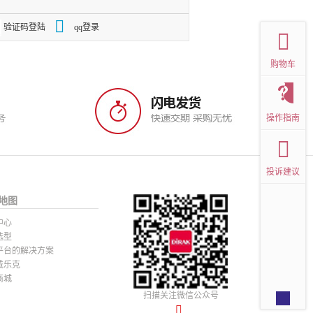
top
验证码登陆
qq登录
购物车
操作指南
投诉建议
地图
中心
选型
平台的解决方案
戴乐克
商城
扫描关注微信公众号