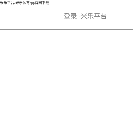
米乐平台-米乐体育app官网下载
登录 -米乐平台
top