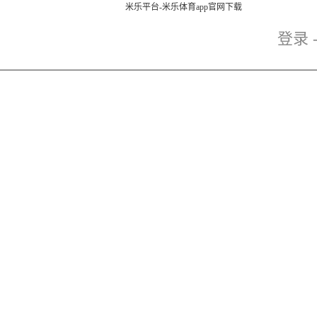
米乐平台-米乐体育app官网下载
登录 