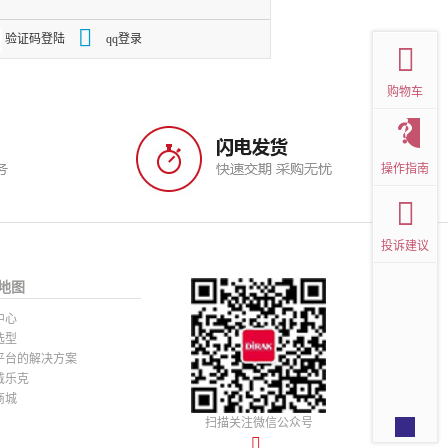
top
验证码登陆
qq登录
购物车
操作指南
投诉建议
地图
中心
选型
平台的解决方案
戴乐克
商城
扫描关注微信公众号