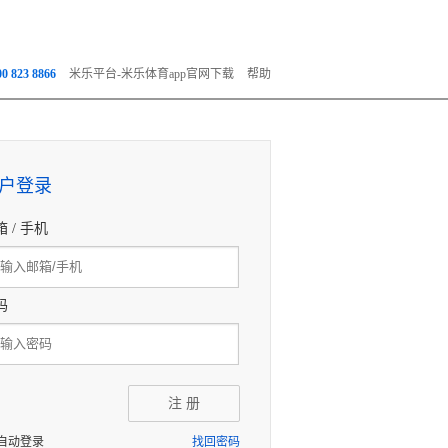
00 823 8866
米乐平台-米乐体育app官网下载
帮助
户登录
 / 手机
码
注 册
自动登录
找回密码