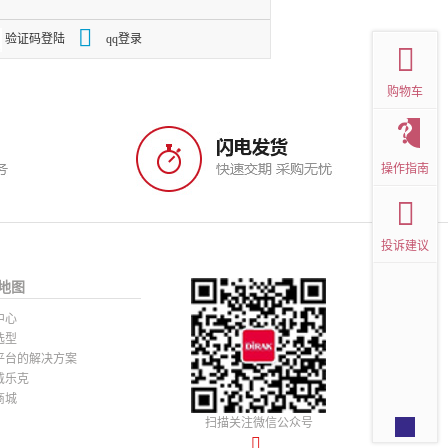
top
验证码登陆
qq登录
购物车
操作指南
投诉建议
地图
中心
选型
平台的解决方案
戴乐克
商城
扫描关注微信公众号