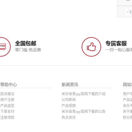
帮助中心
新闻资讯
网站
投诉建议
米乐体育app官网下载的介绍
用户
用户注册
公司新闻
产品
产品选型
产品视频
米乐
下单支付
米乐体育app官网下载的公告
关于
注册须知
热点资讯
积分