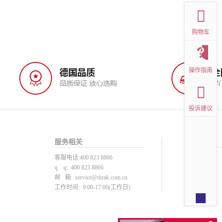
购物车
操作指南
投诉建议
服务相关
帮助中心
客服电话:400 823 8866
投诉建议
q q: 400 823 8866
用户注册
邮 箱:
service@dirak.com.cn
产品选型
工作时间: 9:00-17:00(工作日)
下单支付
注册须知