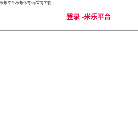
米乐平台-米乐体育app官网下载
登录 -米乐平台
top