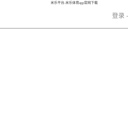
米乐平台-米乐体育app官网下载
登录 