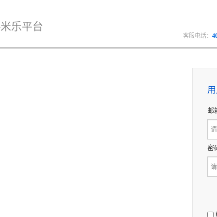
-米乐平台
客服电话：
4
用
邮箱
密