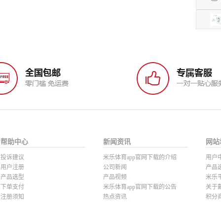
帮助中心
新闻资讯
网站
投诉建议
米乐体育app官网下载的介绍
用户
用户注册
公司新闻
产品
产品选型
产品视频
米乐
下单支付
米乐体育app官网下载的公告
关于
注册须知
热点资讯
积分