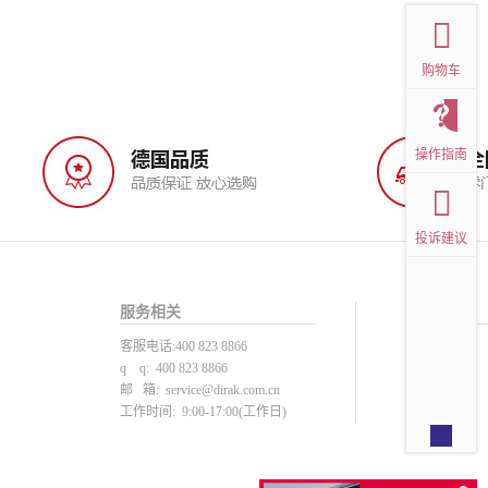
购物车
操作指南
投诉建议
服务相关
帮助中心
客服电话:400 823 8866
投诉建议
q q: 400 823 8866
用户注册
邮 箱:
service@dirak.com.cn
产品选型
工作时间: 9:00-17:00(工作日)
下单支付
注册须知